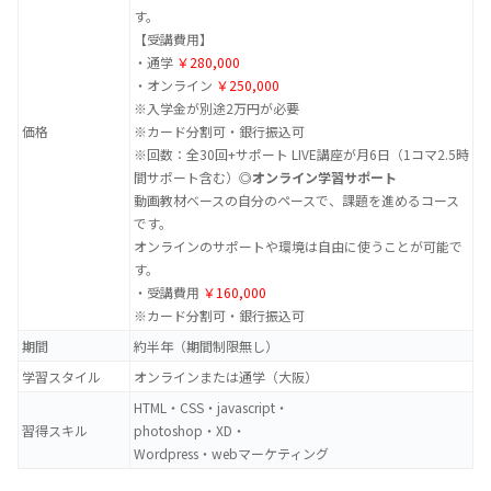
す。
【受講費用】
・通学
￥280,000
・オンライン
￥250,000
※入学金が別途2万円が必要
価格
※カード分割可・銀行振込可
※回数：全30回+サポート LIVE講座が月6日（1コマ2.5時
間サポート含む）
◎オンライン学習サポート
動画教材ベースの自分のペースで、課題を進めるコース
です。
オンラインのサポートや環境は自由に使うことが可能で
す。
・受講費用
￥160,000
※カード分割可・銀行振込可
期間
約半年（期間制限無し）
学習スタイル
オンラインまたは通学（大阪）
HTML・CSS・javascript・
習得スキル
photoshop・XD・
Wordpress・webマーケティング