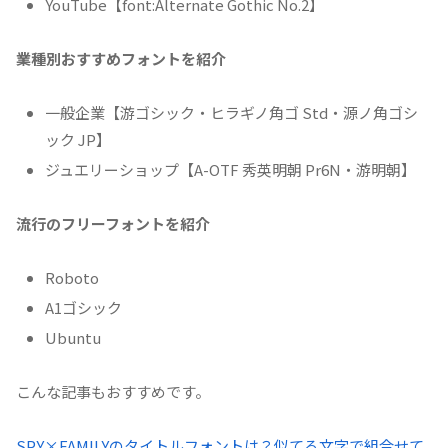
YouTube【font:Alternate Gothic No.2】
業種別おすすめフォントを紹介
一般企業【游ゴシック・ヒラギノ角ゴ Std・源ノ角ゴシ
ック JP】
ジュエリーショップ【A-OTF 秀英明朝 Pr6N・游明朝】
流行のフリーフォントを紹介
Roboto
A1ゴシック
Ubuntu
こんな記事もおすすめです。
SPY×FAMILYのタイトルフォントは？似てる文字で組合せて